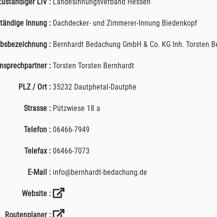
Zuständiger LIV :
Landesinnungsverband Hessen
tändige Innung :
Dachdecker- und Zimmerer-Innung Biedenkopf
ebsbezeichnung :
Bernhardt Bedachung GmbH & Co. KG Inh. Torsten B
nsprechpartner :
Torsten Torsten Bernhardt
PLZ / Ort :
35232 Dautphetal-Dautphe
Strasse :
Pützwiese 18 a
Telefon :
06466-7949
Telefax :
06466-7073
E-Mail :
info@bernhardt-bedachung.de
Website :
Routenplaner :