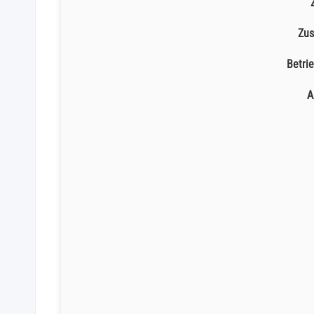
Zus
Betri
A