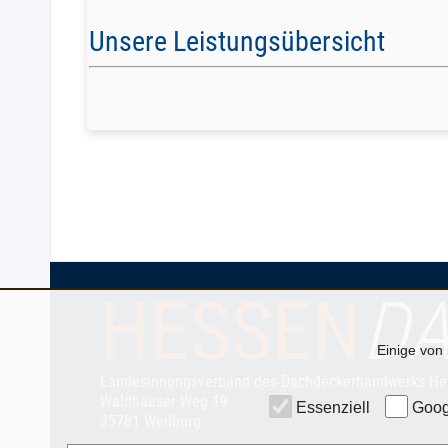
Unsere Leistungsübersicht
HESSEN
D
Einige von 
Landesinnungsverband des Dachdeckerhandwerks He
Waldhäuser Weg 19
Essenziell
Goog
35781 Weilburg