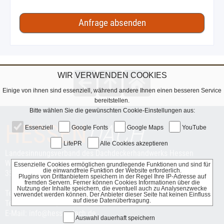
WIR VERWENDEN COOKIES
Einige von ihnen sind essenziell, während andere Ihnen einen besseren Service
bereitstellen.
Bitte wählen Sie die gewünschten Cookie-Einstellungen aus:
HESSEN
DACH
Essenziell
Google Fonts
Google Maps
YouTube
LifePR
Alle Cookies akzeptieren
Landesinnungsverband des Dachdeckerhandwerks Hessen
Waldhäuser Weg 19
Essenzielle Cookies ermöglichen grundlegende Funktionen und sind für
die einwandfreie Funktion der Website erforderlich.
35781 Weilburg
Plugins von Drittanbietern speichern in der Regel Ihre IP-Adresse auf
fremden Servern. Ferner können Cookies Informationen über die
Nutzung der Inhalte speichern, die eventuell auch zu Analysenzwecke
Telefon 0 64 71 / 37 93 65
verwendet werden können. Der Anbieter dieser Seite hat keinen Einfluss
auf diese Datenübertragung.
Telefax 0 64 71 / 37 93 30
E-Mail: info@hessendach.de
Auswahl dauerhaft speichern