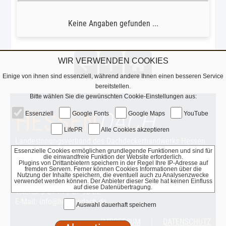
Keine Angaben gefunden ...
WIR VERWENDEN COOKIES
Einige von ihnen sind essenziell, während andere Ihnen einen besseren Service
bereitstellen.
Bitte wählen Sie die gewünschten Cookie-Einstellungen aus:
HESSEN
DACH
Essenziell
Google Fonts
Google Maps
YouTube
LifePR
Alle Cookies akzeptieren
Landesinnungsverband des Dachdeckerhandwerks Hessen
Waldhäuser Weg 19
Essenzielle Cookies ermöglichen grundlegende Funktionen und sind für
die einwandfreie Funktion der Website erforderlich.
35781 Weilburg
Plugins von Drittanbietern speichern in der Regel Ihre IP-Adresse auf
fremden Servern. Ferner können Cookies Informationen über die
Nutzung der Inhalte speichern, die eventuell auch zu Analysenzwecke
Telefon 0 64 71 / 37 93 65
verwendet werden können. Der Anbieter dieser Seite hat keinen Einfluss
auf diese Datenübertragung.
Telefax 0 64 71 / 37 93 30
E-Mail: info@hessendach.de
Auswahl dauerhaft speichern
IMPRESSUM
|
DATENSCHUTZ