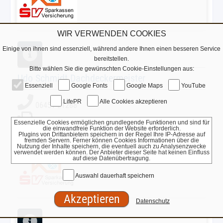
WIR VERWENDEN COOKIES
Einige von ihnen sind essenziell, während andere Ihnen einen besseren Service
bereitstellen.
Bitte wählen Sie die gewünschten Cookie-Einstellungen aus:
Udo Schmidt Dachdeckermeister
Essenziell
Google Fonts
Google Maps
YouTube
LifePR
Alle Cookies akzeptieren
06451-21288
06451-718538
Essenzielle Cookies ermöglichen grundlegende Funktionen und sind für
die einwandfreie Funktion der Website erforderlich.
Plugins von Drittanbietern speichern in der Regel Ihre IP-Adresse auf
fremden Servern. Ferner können Cookies Informationen über die
Nutzung der Inhalte speichern, die eventuell auch zu Analysenzwecke
verwendet werden können. Der Anbieter dieser Seite hat keinen Einfluss
auf diese Datenübertragung.
Auswahl dauerhaft speichern
Datenschutz