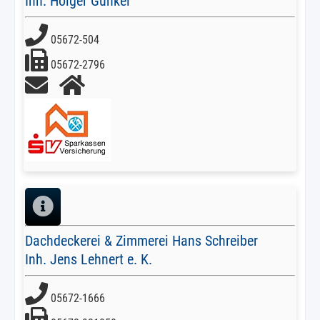
Inh. Holger Gunkel
05672-504
05672-2796
Dachdeckerei & Zimmerei Hans Schreiber
Inh. Jens Lehnert e. K.
05672-1666