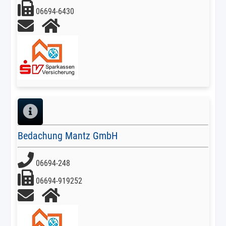
06694-6430
Bedachung Mantz GmbH
06694-248
06694-919252