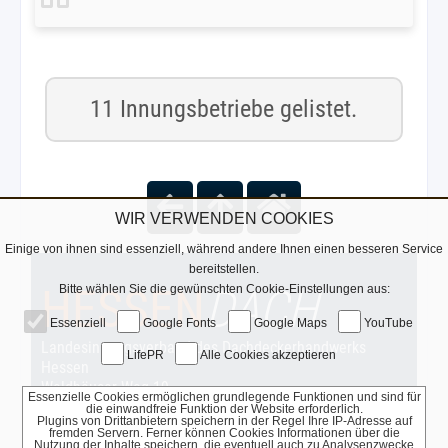
11 Innungsbetriebe gelistet.
WIR VERWENDEN COOKIES
Einige von ihnen sind essenziell, während andere Ihnen einen besseren Service
bereitstellen.
HESSEN
DACH
Bitte wählen Sie die gewünschten Cookie-Einstellungen aus:
Essenziell
Google Fonts
Google Maps
YouTube
Landesinnungsverband des Dachdeckerhandwerks
LifePR
Alle Cookies akzeptieren
Hessen
Waldhäuser Weg 19
Essenzielle Cookies ermöglichen grundlegende Funktionen und sind für
35781 Weilburg
die einwandfreie Funktion der Website erforderlich.
Plugins von Drittanbietern speichern in der Regel Ihre IP-Adresse auf
fremden Servern. Ferner können Cookies Informationen über die
Telefon 0 64 71 / 37 93 65
Nutzung der Inhalte speichern, die eventuell auch zu Analysenzwecke