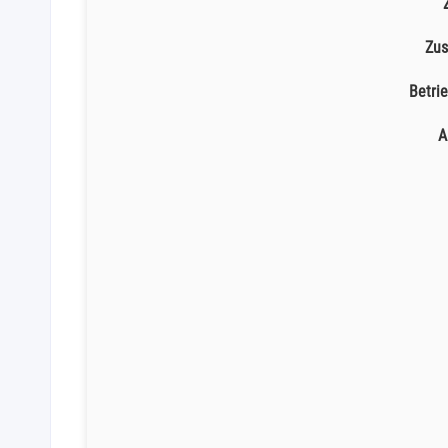
Zus
Betri
A