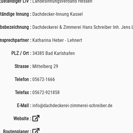
Zuständiger LIV :
Landesinnungsverband Hessen
tändige Innung :
Dachdecker-Innung Kassel
ebsbezeichnung :
Dachdeckerei & Zimmerei Hans Schreiber Inh. Jens L
nsprechpartner :
Katharina Heber - Lehnert
PLZ / Ort :
34385 Bad Karlshafen
Strasse :
Mittelberg 29
Telefon :
05672-1666
Telefax :
05672-921858
E-Mail :
info@dachdeckerei-zimmerei-schreiber.de
Website :
Routenplaner :