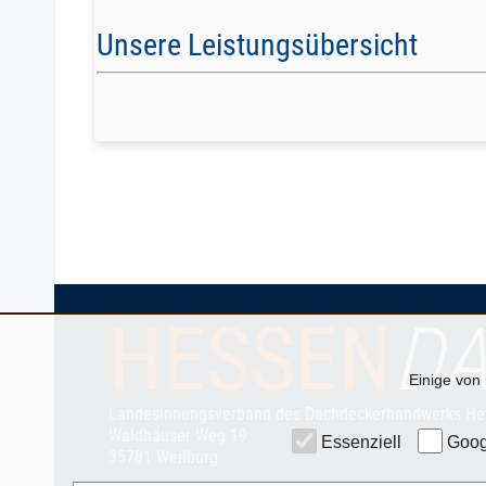
Unsere Leistungsübersicht
HESSEN
D
Einige von 
Landesinnungsverband des Dachdeckerhandwerks He
Waldhäuser Weg 19
Essenziell
Goog
35781 Weilburg