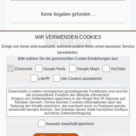
Keine Angaben gefunden ...
WIR VERWENDEN COOKIES
Einige von ihnen sind essenziell, während andere Ihnen einen besseren Service
bereitstellen.
Bitte wählen Sie die gewünschten Cookie-Einstellungen aus:
HESSEN
DACH
Essenziell
Google Fonts
Google Maps
YouTube
LifePR
Alle Cookies akzeptieren
Landesinnungsverband des Dachdeckerhandwerks Hessen
Waldhäuser Weg 19
Essenzielle Cookies ermöglichen grundlegende Funktionen und sind für
die einwandfreie Funktion der Website erforderlich.
35781 Weilburg
Plugins von Drittanbietern speichern in der Regel Ihre IP-Adresse auf
fremden Servern. Ferner können Cookies Informationen über die
Nutzung der Inhalte speichern, die eventuell auch zu Analysenzwecke
Telefon 0 64 71 / 37 93 65
verwendet werden können. Der Anbieter dieser Seite hat keinen Einfluss
auf diese Datenübertragung.
Telefax 0 64 71 / 37 93 30
E-Mail: info@hessendach.de
Auswahl dauerhaft speichern
IMPRESSUM
|
DATENSCHUTZ